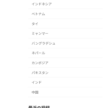
インドネシア
ベトナム
タイ
ミャンマー
バングラデシュ
ネパール
カンボジア
パキスタン
インド
中国
最近の投稿