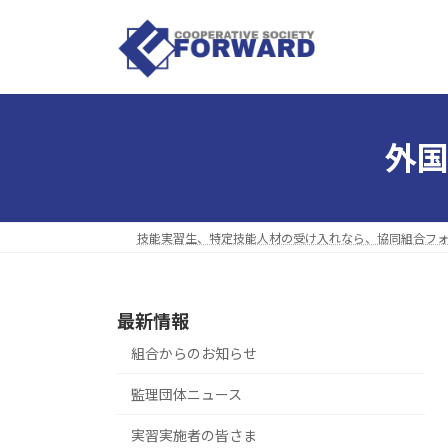
コ
ナ
ン
ビ
テ
ゲ
ン
ー
ツ
シ
へ
ョ
外
ス
ン
キ
に
ッ
移
プ
動
技能実習生、特定技能人材の受け入れなら、協同組合フ
最新情報
組合からのお知らせ
監理団体ニュース
実習実施者の皆さま