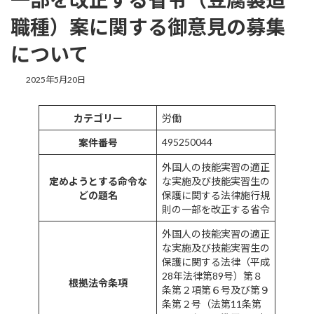
職種）案に関する御意見の募集
について
最
2025年5月20日
終
更
新
カテゴリー
労働
日
495250044
案件番号
時
:
外国人の技能実習の適正
定めようとする命令な
な実施及び技能実習生の
どの題名
保護に関する法律施行規
則の一部を改正する省令
外国人の技能実習の適正
な実施及び技能実習生の
保護に関する法律（平成
28年法律第89号）第８
根拠法令条項
条第２項第６号及び第９
条第２号（法第11条第