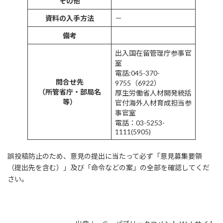
その他
資料の入手方法
－
備考
出入国在留管理庁参事官
室
電話:045-370-
問合せ先
9755（6922）
（所管省庁・部局名
厚生労働省人材開発統括
等）
官付海外人材育成担当参
事官室
電話：03-5253-
1111(5905)
誤投稿防止のため、意見の提出に当たって必ず「意見募集要領
（提出先を含む）」及び「命令などの案」の全部を確認してくだ
さい。