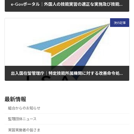
e-Govポータル｜外国人の技能実習の適正な実施及び技能実習生の保護に関する法律施行規則の一部を改正する省令（かばん製造職種）案に関する御意見の募集について
2025年5月20日
次の記事
出入国在留管理庁｜特定技能所属機関に対する改善命令処分について
2025年5月21日
最新情報
組合からのお知らせ
監理団体ニュース
実習実施者の皆さま