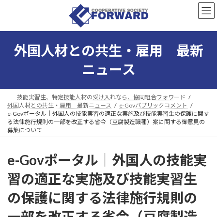
コ
ナ
ン
ビ
テ
ゲ
ン
ー
ツ
シ
外国人材との共生・雇用 最新
へ
ョ
ス
ン
ニュース
キ
に
ッ
移
プ
動
技能実習生、特定技能人材の受け入れなら、協同組合フォワード
外国人材との共生・雇用 最新ニュース
e-Govパブリックコメント
e-Govポータル｜外国人の技能実習の適正な実施及び技能実習生の保護に関す
る法律施行規則の一部を改正する省令（豆腐製造職種）案に関する御意見の
募集について
e-Govポータル｜外国人の技能実
習の適正な実施及び技能実習生
の保護に関する法律施行規則の
一部を改正する省令（豆腐製造