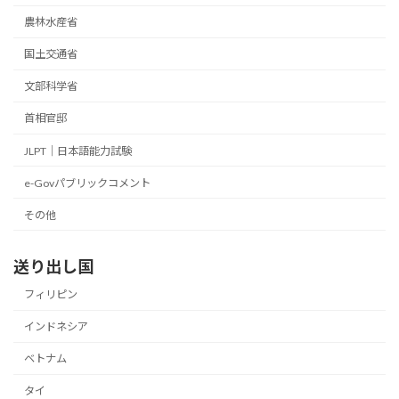
農林水産省
国土交通省
文部科学省
首相官邸
JLPT｜日本語能力試験
e-Govパブリックコメント
その他
送り出し国
フィリピン
インドネシア
ベトナム
タイ