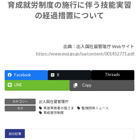
育成就労制度の施行に伴う技能実習
新
日
の経過措置について
時
:
出典：出入国在留管理庁 Webサイト
https://www.moj.go.jp/isa/content/001452771.pdf
Threads
Facebook
X
LINE
Copy
出入国在留管理庁
カテゴリー
実習実施者の皆さま
監理団体ニュース
タグ
育成就労制度
前の記事