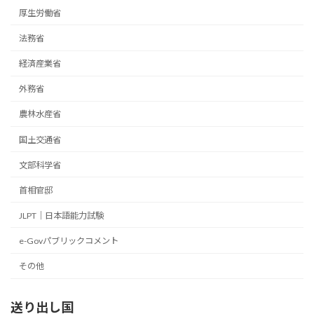
厚生労働省
法務省
経済産業省
外務省
農林水産省
国土交通省
文部科学省
首相官邸
JLPT｜日本語能力試験
e-Govパブリックコメント
その他
送り出し国