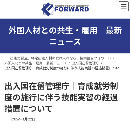
コ
ナ
ン
ビ
テ
ゲ
ン
ー
ツ
シ
外国人材との共生・雇用 最新
へ
ョ
ス
ン
ニュース
キ
に
ッ
移
プ
動
技能実習生、特定技能人材の受け入れなら、協同組合フォワード
外国人材との共生・雇用 最新ニュース
出入国在留管理庁
出入国在留管理庁｜育成就労制度の施行に伴う技能実習の経過措置について
出入国在留管理庁｜育成就労制
度の施行に伴う技能実習の経過
措置について
最
2026年1月22日
終
更