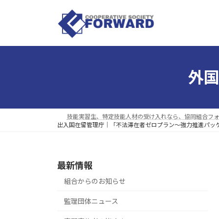
コ
ナ
ン
ビ
テ
ゲ
ン
ー
ツ
シ
へ
ョ
外
ス
ン
キ
に
ッ
移
プ
動
技能実習生、特定技能人材の受け入れなら、協同組合フ
出入国在留管理庁｜「不法滞在者ゼロプラン～強力推進パッ
最新情報
組合からのお知らせ
監理団体ニュース