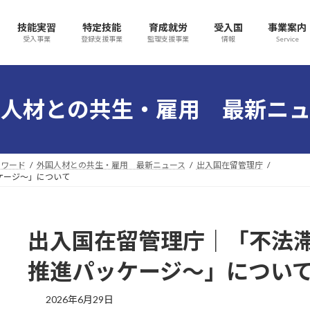
技能実習
特定技能
育成就労
受入国
事業案内
受入事業
登録支援事業
監理支援事業
情報
Service
国人材との共生・雇用 最新ニュ
ォワード
外国人材との共生・雇用 最新ニュース
出入国在留管理庁
ケージ～」について
出入国在留管理庁｜「不法
推進パッケージ～」につい
最
2026年6月29日