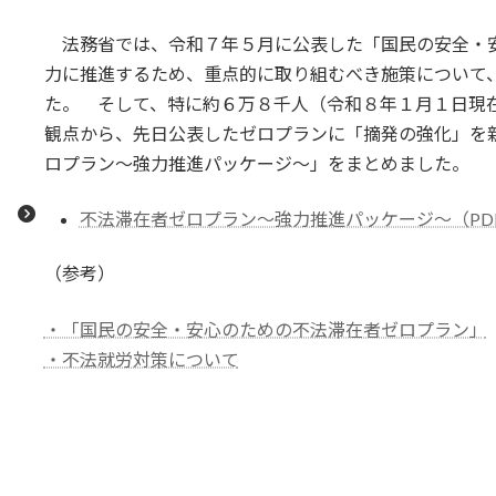
終
更
法務省では、令和７年５月に公表した「国民の安全・
新
日
力に推進するため、重点的に取り組むべき施策について
時
た。 そして、特に約６万８千人（令和８年１月１日現
:
観点から、先日公表したゼロプランに「摘発の強化」を
ロプラン～強力推進パッケージ～」をまとめました。
不法滞在者ゼロプラン～強力推進パッケージ～（PDF :
（参考）
・「国民の安全・安心のための不法滞在者ゼロプラン」
・不法就労対策について